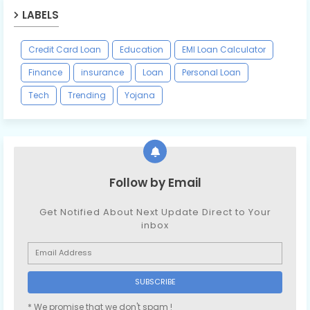
LABELS
Credit Card Loan
Education
EMI Loan Calculator
Finance
insurance
Loan
Personal Loan
Tech
Trending
Yojana
Follow by Email
Get Notified About Next Update Direct to Your
inbox
* We promise that we don't spam !